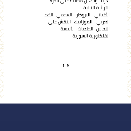
تدريب وتأهيل مجانية على الحرف
التراثية التالية:
الأغباني– البروكار– العجمي- الخط
العربي– الموزاييك- النقش على
النحاس–الجلديات- الألبسة
الفلكلورية السورية
1-6