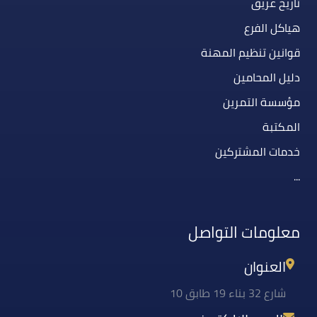
تاريخ عريق
هياكل الفرع
قوانين تنظيم المهنة
دليل المحامين
مؤسسة التمرين
المكتبة
خدمات المشتركين
...
معلومات التواصل
العنوان
شارع 32 بناء 19 طابق 10