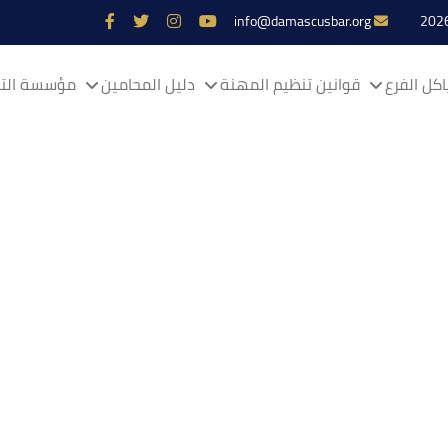
info@damascusbar.org
كل الفرع
قوانين تنظيم المهنة
دليل المحامين
مؤسسة التم