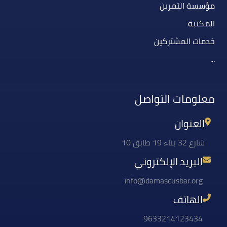
مؤسسة التمرين
المكتبة
خدمات المشتركين
...
معلومات التواصل
العنوان
شارع 32 بناء 19 طابق 10
البريد الإلكتروني
info@damascusbar.org
الهاتف
9633214123434