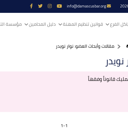
info@damascusbar.org
كل الفرع
قوانين تنظيم المهنة
دليل المحامين
مؤسسة التم
مقالات وأبحاث العضو: نوار نويدر
 نويدر
مليك قانوناً وفقهاً
1-1