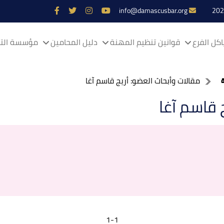
info@damascusbar.org
كل الفرع
قوانين تنظيم المهنة
دليل المحامين
مؤسسة التم
مقالات وأبحاث العضو: أريج قاسم آغا
 قاسم آغا
1-1