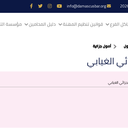
info@damascusbar.org
كل الفرع
قوانين تنظيم المهنة
دليل المحامين
مؤسسة التم
ول
أصول جزائية
ئي الغيابي
جزائي الغيابي