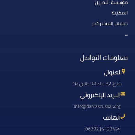
مؤسسة التمرين
المكتبة
خدمات المشتركين
...
معلومات التواصل
العنوان
شارع 32 بناء 19 طابق 10
البريد الإلكتروني
info@damascusbar.org
الهاتف
9633214123434