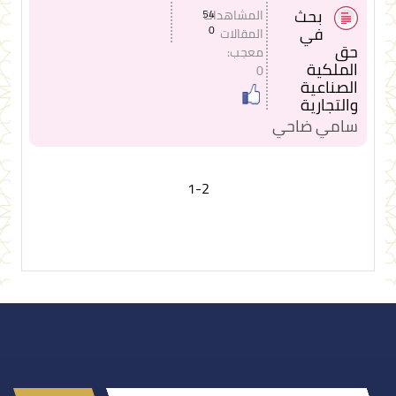
بحث
المشاهدات
54
في
0
المقالات
حق
معجب:
الملكية
0
الصناعية
والتجارية
سامي ضاحي
1-2