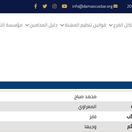
info@damascusbar.org
كل الفرع
قوانين تنظيم المهنة
دليل المحامين
مؤسسة التم
محمد صياح
المعراوي
أب
فايز
أم
وجيها