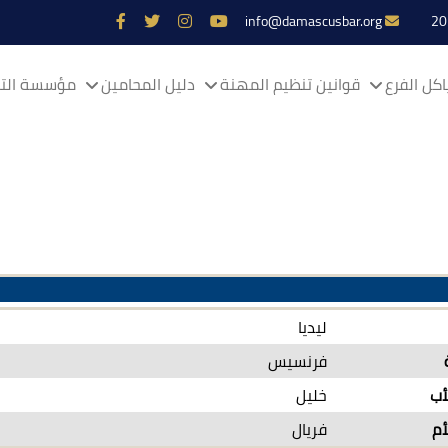
info@damascusbar.org
كل الفرع
قوانين تنظيم المهنة
دليل المحامين
مؤسسة التم
ليديا
فرنسيس
أب
خليل
أم
فريال