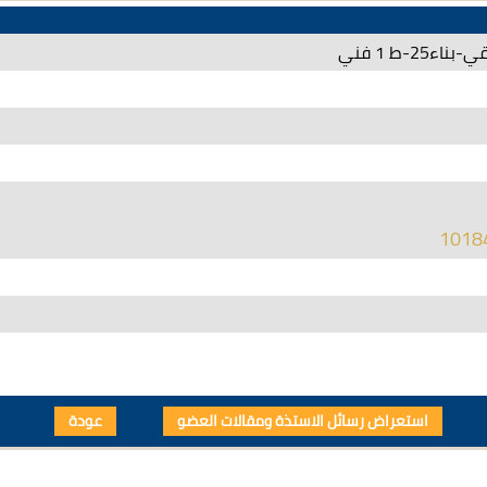
اء25-ط 1 فني
1018