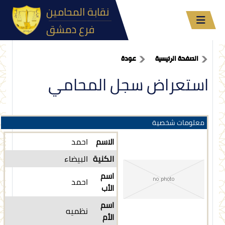
نقابة المحامين
فرع دمشق
الصفحة الرئيسية
عودة
استعراض سجل المحامي
معلومات شخصية
الاسم
احمد
الكنية
البيضاء
اسم
احمد
الأب
اسم
نظميه
الأم