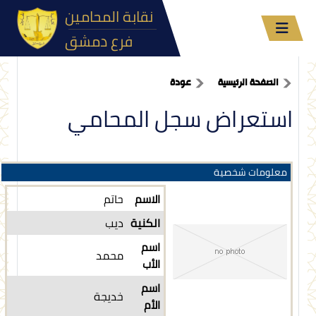
نقابة المحامين
فرع دمشق
الصفحة الرئيسية
عودة
استعراض سجل المحامي
معلومات شخصية
الاسم
حاتم
الكنية
ديب
اسم
محمد
الأب
اسم
خديجة
الأم