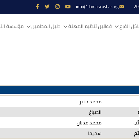
info@damascusbar.org
كل الفرع
قوانين تنظيم المهنة
دليل المحامين
مؤسسة التم
محمد منير
الصباغ
أب
محمد عدنان
أم
سميحا