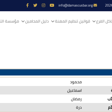
info@damascusbar.org
كل الفرع
قوانين تنظيم المهنة
دليل المحامين
مؤسسة التم
محمود
اسماعيل
أب
رمضان
أم
درة