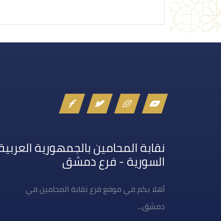
نقابة المحامين بالجمهورية العربية
السورية - فرع دمشق
أهلا بكم في موقع فرع نقابة المحامين في
دمشق...