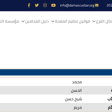
info@damascusbar.org
كل الفرع
قوانين تنظيم المهنة
دليل المحامين
مؤسسة التم
محمد
الحسن
أب
شيخ حسن
أم
مريم