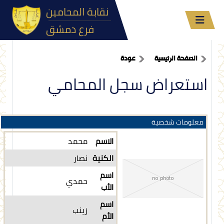
نقابة المحامين
فرع دمشق
الصفحة الرئيسية
عودة
استعراض سجل المحامي
معلومات شخصية
الاسم
محمد
الكنية
نصار
اسم
حمدي
الأب
اسم
زينب
الأم