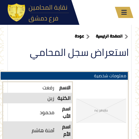
نقابة المحامين
فرع دمشق
الصفحة الرئيسية
عودة
استعراض سجل المحامي
معلومات شخصية
الاسم
رفعت
الكنية
زين
اسم
محمود
الأب
اسم
آمنة هاشم
الأم