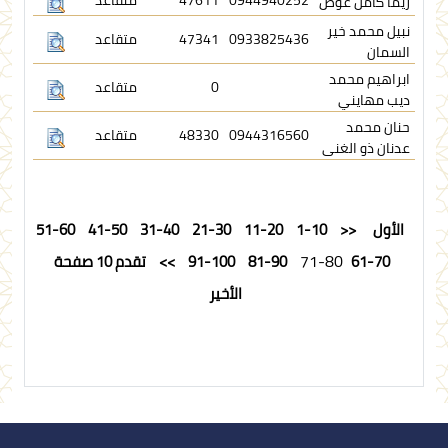
0944940252
47611
متقاعد
ريما كامل عوض
نبيل محمد خير
0933825436
47341
متقاعد
السمان
ابراهيم محمد
0
متقاعد
ديب مهايني
حنان محمد
0944316560
48330
متقاعد
عدنان ذو الغنى
الأول
<<
1-10
11-20
21-30
31-40
41-50
51-60
71-80
61-70
81-90
91-100
>>
تقدم 10 صفحة
الأخير