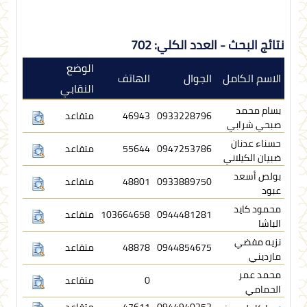
نتائج البحث - العدد الكلي: 702
الوضع
الاسم الكامل
الجوال
الهاتف
النقابي
بسام محمد
0933228796
46943
متقاعد
صبحي شرابي
حسناء عدنان
0947253786
55644
متقاعد
ضبيان الكيلاني
بولص أسعد
0933889750
48801
متقاعد
عبود
محمود كايد
0944481281
103664658
متقاعد
الباشا
نزيه مفضي
0944854675
48878
متقاعد
مارديني
محمد عمر
0
متقاعد
الحمامي