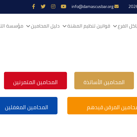
info@damascusbar.org
كل الفرع
قوانين تنظيم المهنة
دليل المحامين
مؤسسة التم
المحامين الأساتذة
المحامين المتمرنين
محامين المرقن قيدهم
المحامين المغفلين