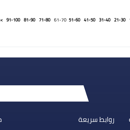
61-70
>>
91-100
81-90
71-80
51-60
41-50
31-40
21-30
روابط سريعة
م