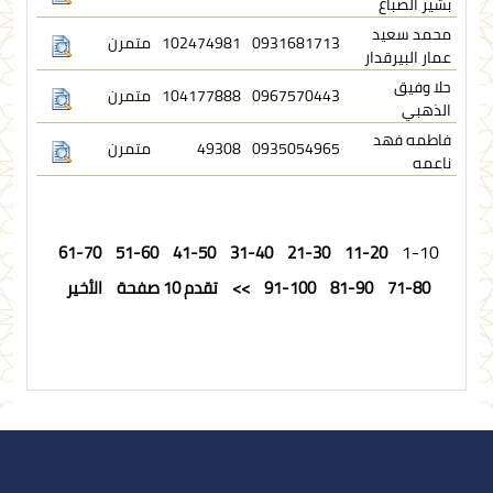
بشير الصباغ
محمد سعيد
0931681713
102474981
متمرن
عمار البيرقدار
حلا وفيق
0967570443
104177888
متمرن
الذهبي
فاطمه فهد
0935054965
49308
متمرن
ناعمه
1-10
61-70
51-60
41-50
31-40
21-30
11-20
71-80
81-90
91-100
>>
تقدم 10 صفحة
الأخير