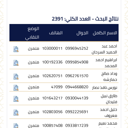
نتائج البحث - العدد الكلي: 2391
الوضع
الاسم الكامل
الجوال
الهاتف
النقابي
احمد عبد
0996945252
103000011
متمرن
الحميد السرحان
ابراهيم احمد
0995854908
100192336
متمرن
المحمد
وداد صالح
0962761570
102620751
متمرن
حمارشه
0944668820
47099
متمرن
نورس نافذ نصار
طارق نبيل
0930044139
101643217
متمرن
فليحان
خليل احمد
0992225691
102803056
متمرن
معروف
محمد نعيم
0933817239
100857408
متمرن