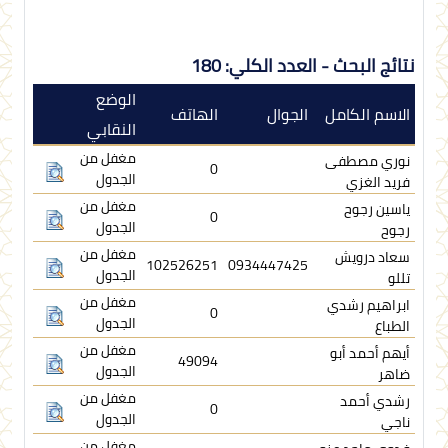
نتائج البحث - العدد الكلي: 180
الوضع
الاسم الكامل
الجوال
الهاتف
النقابي
مغفل من
نوري مصطفى
0
الجدول
فريد الغزي
مغفل من
ياسين رجوح
0
الجدول
رجوح
مغفل من
سعاد درويش
102526251
0934447425
الجدول
تللو
مغفل من
ابراهيم رشدي
0
الجدول
الطباع
مغفل من
أيهم أحمد أبو
49094
الجدول
ضاهر
مغفل من
رشدي أحمد
0
الجدول
ناجي
مغفل من