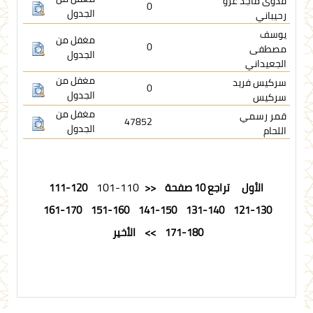
فدوى ماجد عزو
0
الجدول
رحيباني
يوسف
مغفل من
0
مصطفى
الجدول
الجعيداني
مغفل من
سركيس فريد
0
الجدول
سركيس
مغفل من
قمر رسمي
47852
الجدول
اللحام
101-110
الأول
تراجع 10 صفحة
<<
111-120
161-170
151-160
141-150
131-140
121-130
171-180
>>
الأخير