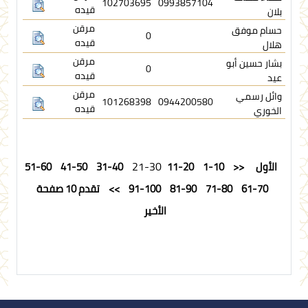
102703695
0993857104
قيده
بلان
مرقن
حسام موفق
0
قيده
هلال
مرقن
بشار حسين أبو
0
قيده
عيد
مرقن
وائل رسمي
101268398
0944200580
قيده
الخوري
21-30
الأول
<<
1-10
11-20
31-40
41-50
51-60
61-70
71-80
81-90
91-100
>>
تقدم 10 صفحة
الأخير