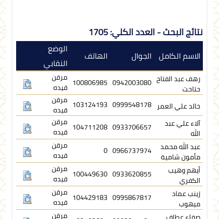
نتائج البحث - العدد الكلي: 1705
الوضع
الاسم الكامل
الجوال
الهاتف
النقابي
مرقن
رهف عبد الفتاح
100806985
0942003080
قيده
حتاحت
مرقن
103124193
0999548178
خالد علي العمر
قيده
مرقن
آلاء علي عبد
104711208
0933706657
قيده
الله
مرقن
عبد الله محمد
0
0966737974
قيده
مأمون شامية
مرقن
أيهم وهيب
100449630
0933620855
قيده
الكفري
مرقن
زينب عماد
104429183
0995867817
قيده
ميهوب
مرقن
صفاء عطاف