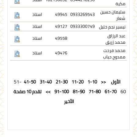
مكية
سليمان حسين
0933269543
49945
استاذ
شعار
0933300749
49127
استاذ
تيسير نجم خليل
عبد الرزاق
49558
استاذ
محمد زريق
محمد فرحت
49476
استاذ
ممدوح حباب
51-
الأول
<<
1-10
11-20
21-30
31-40
41-50
60
61-70
71-80
81-90
91-100
>>
تقدم 10 صفحة
الأخير