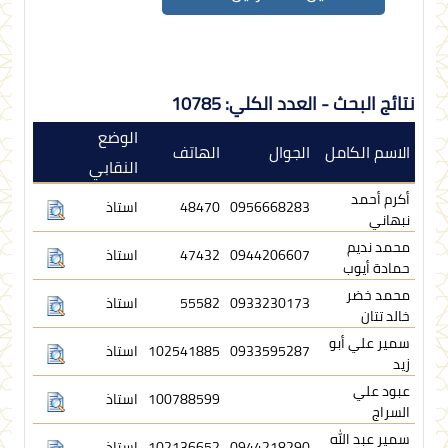
نتائج البحث - العدد الكلي: 10785
الوضع
الاسم الكامل
الجوال
الهاتف
النقابي
أكرم أحمد
0956668283
48470
استاذ
نبهاني
محمد نديم
0944206607
47432
استاذ
حمادة أيوب
محمد خضر
0933230173
55582
استاذ
خالد تتان
سمير علي أبو
0933595287
102541885
استاذ
زيد
عبود علي
100788599
استاذ
السراج
سمير عبد الله
0944218290
102136652
استاذ