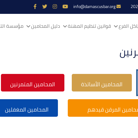
info@damascusbar.org
كل الفرع
قوانين تنظيم المهنة
دليل المحامين
مؤسسة التم
رنين
المحامين الأساتذة
المحامين المتمرنين
محامين المرقن قيدهم
المحامين المغفلين