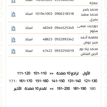
عمارة
محمد ياسر
0966318318
101941003
استاذ
محمد سعيد
نصري
جورجيت عيسى
0944525349
48349
استاذ
سلوم
فاطمة أحمد
0932993342
48823
استاذ
منير عوض
محمد زياد نور
0933255019
47422
استاذ
الدين الشاش
الأول
تراجع 10 صفحة
<<
101-110
111-120
171-
161-170
151-160
141-150
131-140
121-130
180
181-190
191-200
>>
تقدم 10 صفحة
الأخير