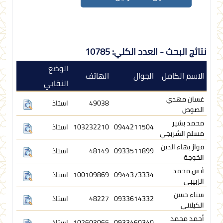
نتائج البحث - العدد الكلي: 10785
الوضع
الاسم الكامل
الجوال
الهاتف
النقابي
غسان مهدي
49038
استاذ
الصوص
محمد بشير
0944211504
103232210
استاذ
مسلم الشربجي
فواز بهاء الدين
0933511899
48149
استاذ
الخوجة
أنس محمد
0944373334
100109869
استاذ
الزبيبي
سناء حسن
0933614332
48227
استاذ
الكيلاني
أحمد محمد
0933460340
102603065
استاذ