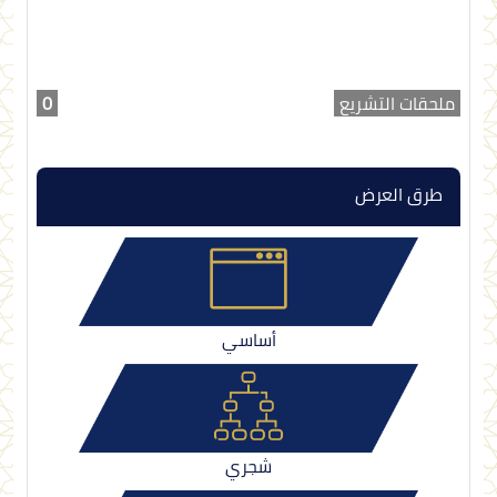
ملحقات التشريع
0
طرق العرض
أساسي
شجري