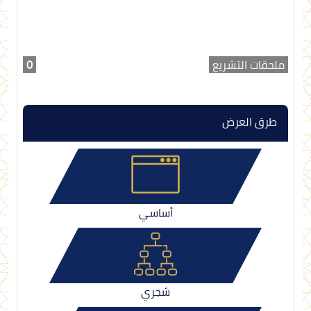
ملحقات التشريع
0
طرق العرض
أساسي
شجري