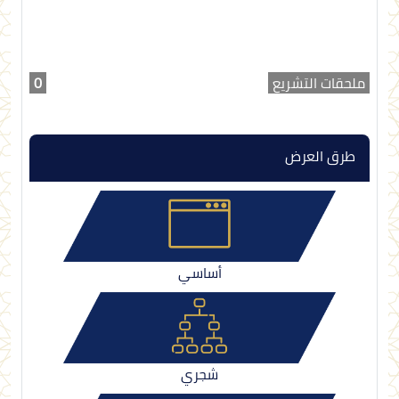
ملحقات التشريع
0
طرق العرض
أساسي
شجري