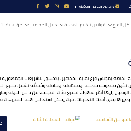
info@damascusbar.org
كل الفرع
قوانين تنظيم المهنة
دليل المحامين
مؤسسة التم
الخاصة بمجلس فرع نقابة المحامين بدمشق لتشريعات الجمهورية ال
تكون منظومة موحدة، ومتكاملة، وشاملة ومُحدَّثة تشمل جميع التشر
لوصول إليها أكثر سهولةً لجميع فئات المجتمع من داخل الدولة وخار
 وغيرها وفق أحدث التعديلات، حيث يمكن استعراض هذه التشريعات من خ
طر