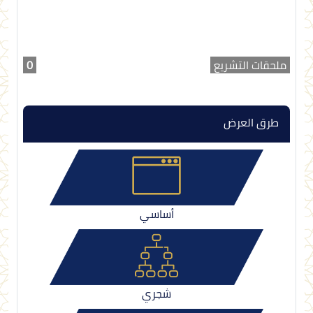
ملحقات التشريع
0
طرق العرض
أساسي
شجري