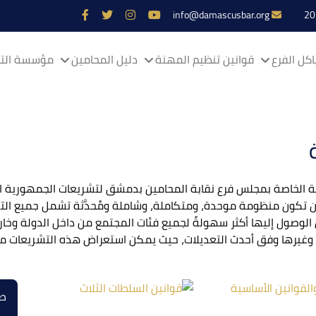
info@damascusbar.org
كل الفرع
قوانين تنظيم المهنة
دليل المحامين
مؤسسة التم
الخاصة بمجلس فرع نقابة المحامين بدمشق لتشريعات الجمهورية ال
تكون منظومة موحدة، ومتكاملة، وشاملة ومُحدَّثة تشمل جميع التشر
لوصول إليها أكثر سهولةً لجميع فئات المجتمع من داخل الدولة وخار
 وغيرها وفق أحدث التعديلات، حيث يمكن استعراض هذه التشريعات من خ
طر